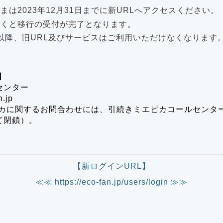
まは2023年12月31日までに新URLへアクセスください。
だくと移行の受付が完了となります。
1日以降、旧URL及びサービスはご利用いただけなくなります
】
トセンター
n.jp
カに関するお問合わせには、引続きミエピカコールセンタ
って閉鎖）。
【新ログインURL】
≪≪
https://eco-fan.jp/users/login
≫≫