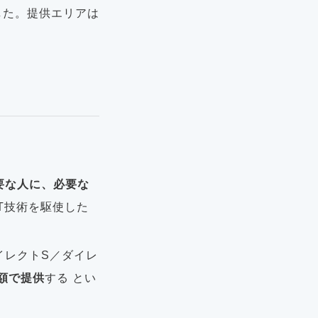
した。提供エリアは
要な人に、必要な
T技術を駆使した
イレクトS／ダイレ
額で提供
する とい