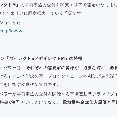
レクトM」
の事前申込の受付を
関東エリアで開始
いたしま
除く全エリアに順次拡大
していく予定です。
ションから
er.jp/low-v/
ラン「ダイレクトS／ダイレクトM」の特徴
トパワーは
「それぞれの需要家の皆様が、必要な時に、必
ける」
という理念の基、ブロックチェーンやAIなど最先端I
供を目指す次世代新電力です。
パワーが事前申込の受付を開始する市場連動型プラン『ダ
料金が0円
というだけでなく、
電力量料金は仕入原価と同