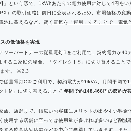
料」という形で、1kWhあたりの電力使用に対して4円をい
EPX）の取引価格は前日に公表されるため、市場価格の変
電池に蓄えるなど、
賢く電気を「運用」することで、電気
ラスの低価格を実現
ナジーパートナーの従量電灯Bをご利用で、契約電力が40
を使用するご家庭の場合、「ダイレクトS」に切り替えること
ます。 ※2,3
従量電灯Cをご利用で、契約電力が20kVA、月間平均で1,8
クトM」に切り替えることで
年間で約148,468円の節約が
家族、店舗まで、幅広いお客様にメリットの出やすい料金
く使用する店舗に至っては使用量が多ければ多いほど削減
をする飲食店や店舗などを中心に獲得していきます。また