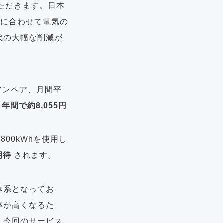
ただきます。日本
動に合わせて電気の
代の大幅な削減が
アンペア、月間平
で
年間で約8,055円
00kWhを使用し
期待
されます。
体系となってお
率が高くなるた
、今回のサービス