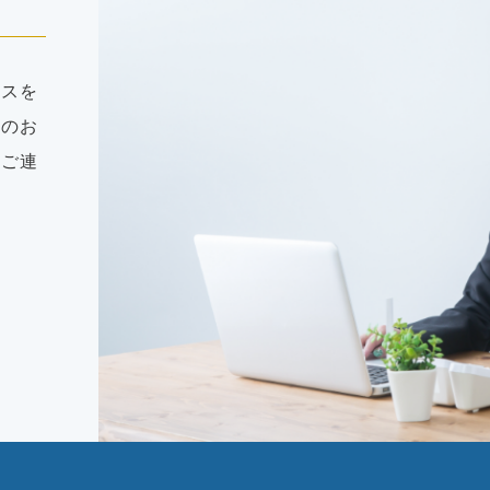
ビスを
てのお
。ご連