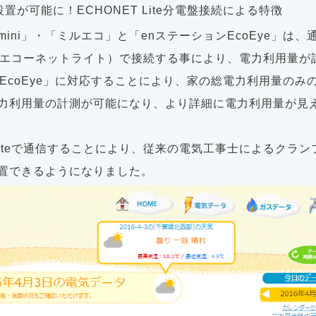
置が可能に！ECHONET Lite分電盤接続による特徴
mini」・「ミルエコ」と「enステーションEcoEye」は
ite（エコーネットライト）で接続する事により、電力利用量
ンEcoEye」に対応することにより、家の総電力利用量のみ
力利用量の計測が可能になり、より詳細に電力利用量が見
 Liteで通信することにより、従来の電気工事士によるクラ
置できるようになりました。