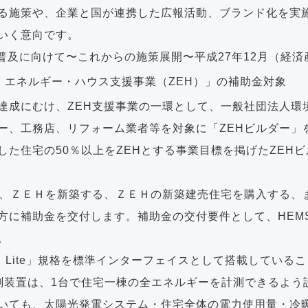
る施策や、企業と国が連携した広報活動、ブランド化を実
いく意向です。
Ｈ普及に向けて〜これからの施策展開〜平成27年12月（経済
・エネルギー・ハウス支援事業（ZEH）」の補助金対象
達成にむけ、ZEH支援事業の一環として、一般社団法人環
ー、工務店、リフォーム業者等を対象に「ZEHビルダー」を
した住宅の50％以上をZEHとする事業目標を掲げたZEH
ら、ＺＥＨを新築する、ＺＥＨの新築建売住宅を購入する、
方に補助金を交付します。補助金の交付要件として、HEM
。
T Lite」規格を標準インターフェイスとして搭載している
測装置は、1台で住宅一棟の全エネルギーを計測できるよう
いても、太陽光発電システム・住宅全体の電力使用量・冷