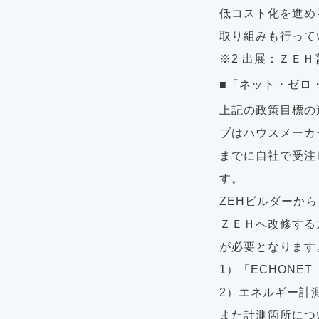
低コスト化を進め
取り組みも行って
※2 出展：ＺＥ
■「ネット・ゼロ
上記の政策目標の
ブはハウスメーカ
までに自社で受注
す。
ZEHビルダーか
ＺＥＨへ改修する
が必要となります
1）「ECHONE
2）エネルギー計
また計測箇所につ