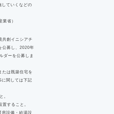
施していくなどの
産業省）
境共創イニシアチ
公募し、2020年
ビルダーを公募しま
または既築住宅を
Sに関しては下記
こと。
設置すること。
暖房設備・給湯設