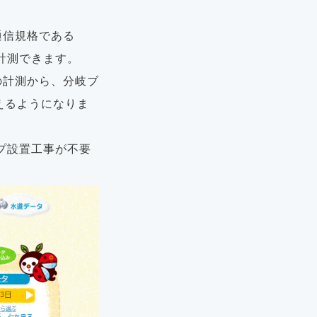
、通信規格である
が計測できます。
の計測から、分岐ブ
えるようになりま
ンプ設置工事が不要