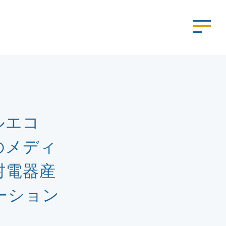
ルエコ
上のメディ
村電器産
ーション